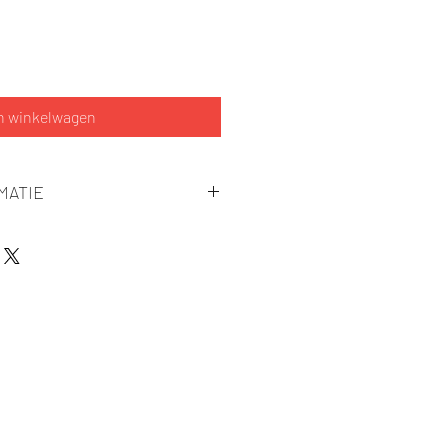
n winkelwagen
MATIE
rikaanse vlag (Stars)
rikaanse vlag (Stripes)