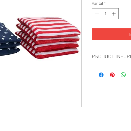
Aantal
*
I
PRODUCT INFOR
Breedte: 15cm
Lengte: 15cm
Gewicht: 3,4kg
Kleur zakjes set 1: Ame
Kleur zakjes set 2: Ame
Materiaal: Canvas stof
Vulling: Plastic korrels