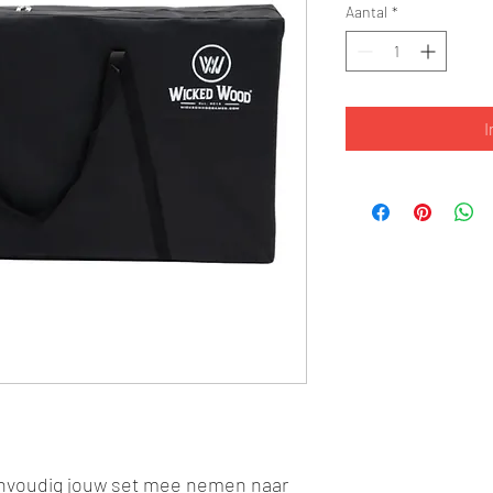
Aantal
*
I
envoudig jouw set mee nemen naar