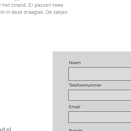
ar het strand. Er passen twee
m in deze draagtas. De zakjes
Naam
Telefoonnummer
Email
d.nl
Bericht