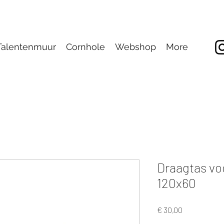
Talentenmuur
Cornhole
Webshop
More
Draagtas vo
120x60
Prijs
€ 30,00